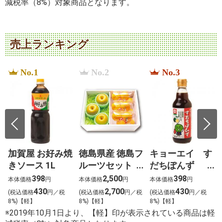
減税率（8%）対象商品となります。
売上ランキング
No.1
No.2
No.3
加賀屋 お好み焼
徳島県産 徳島フ
キョーエイ す
きソース 1L
ルーツセット
だちぽんず
恵（めぐみ）
360ml
398
2,500
398
本体価格
円
本体価格
円
本体価格
円
430
2,700
430
税
(税込価格
円／税
(税込価格
円／税
(税込価格
円／税
8%)【軽】
8%)【軽】
8%)【軽】
※2019年10月1日より、【軽】印が表示されている商品は軽