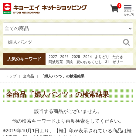
0
メニュー
カテゴリ
2027
2026
2025
2024
よりどり
たたき
人気のキーワード
阿波晩茶
鶏肉
夏のおもてなし
31
ゼリー
1日の３分の1の野菜
1
カツオのたたき
20273点セット4980円
夏のおもてなしお刺身
トップ
全商品
「婦人パンツ」の検索結果
ガーナ
みかん
果実の恋
焼き鳥
全商品 「婦人パンツ」の検索結果
該当する商品がございません。
他の検索キーワードより再度検索をしてください。
※2019年10月1日より、【軽】印が表示されている商品は軽