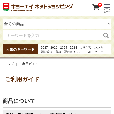
0
メニュー
カテゴリ
2027
2026
2025
2024
よりどり
たたき
人気のキーワード
阿波晩茶
鶏肉
夏のおもてなし
31
ゼリー
1日の３分の1の野菜
1
カツオのたたき
20273点セット4980円
夏のおもてなしお刺身
トップ
ご利用ガイド
ガーナ
みかん
果実の恋
焼き鳥
ご利用ガイド
商品について