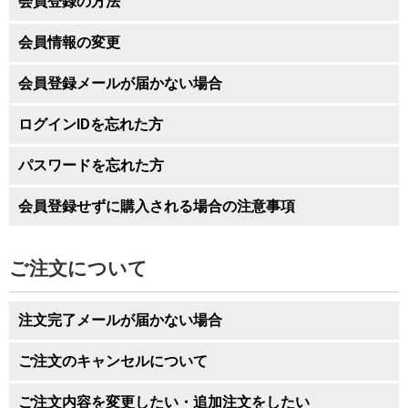
会員登録の方法
東北
会員情報の変更
青森、岩手、秋田、宮城、山形、福島
1,950円
会員登録メールが届かない場合
関東・信越
群馬、栃木、埼玉、茨城、山梨、東京、千
ログインIDを忘れた方
1,690円
葉、神奈川
パスワードを忘れた方
静岡
1,550円
会員登録せずに購入される場合の注意事項
中部・北陸
新潟、長野
1,690円
ご注文について
富山、石川、福井、岐阜、三重、愛知
1,550円
関西
注文完了メールが届かない場合
京都、大阪、滋賀、兵庫、奈良、和歌山
1,430円
ご注文のキャンセルについて
中国
ご注文内容を変更したい・追加注文をしたい
鳥取、島根、岡山、広島、山口
1,430円