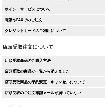
四国
ポイントサービスについて
徳島、香川、愛媛、高知
1,430円
電話やFAXでのご注文
九州
クレジットカードのご利用について
福岡、佐賀、長崎、大分、熊本、宮崎、鹿児
1,550円
島
店頭受取注文について
沖縄
沖縄
2,610円
店頭受取商品のご購入方法
店頭受取の商品が一覧から消えました
店頭受取商品の予約変更・キャンセルについて
店頭受取のご注文確認メールが届いていない
※すでにカゴの中にある商品と 異なる受取店舗・受取日
時 は、ご選択いただけません。