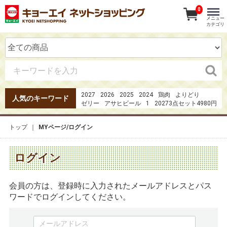
0
メニュー
カテゴリ
2027
2026
2025
2024
鶏肉
よりどり
人気のキーワード
ゼリー
アサヒビール
1
20273点セット4980円
夏のおもてなし
オードブル
1日の３分の1の野菜
たたき
焼き鳥
茶
カツオのたたき
20273
31
トップ
MYページ/ログイン
ガーナ
ログイン
会員の方は、登録時に入力されたメールアドレスとパス
ワードでログインしてください。