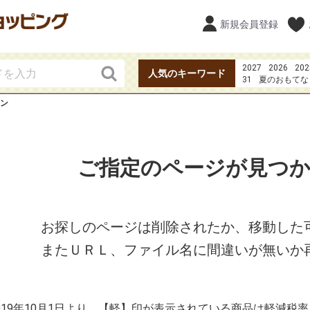
新規会員登録
2027
2026
202
人気のキーワード
31
夏のおもてな
20273点セット49
ン
カツオのたたき
ご指定のページが見つ
お探しのページは削除されたか、移動した
またＵＲＬ、ファイル名に間違いが無いか
2019年10月1日より、【軽】印が表示されている商品は軽減税