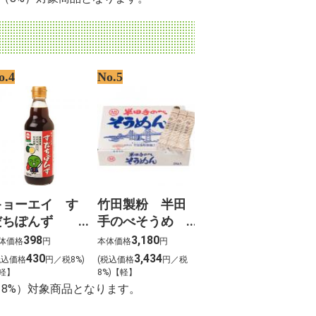
o.4
No.5
キョーエイ す
竹田製粉 半田
だちぽんず
手のべそうめ
60ml
ん 瀬戸 3kg
398
3,180
体価格
円
本体価格
円
430
3,434
税込価格
円／税8%)
(税込価格
円／税
軽】
8%)【軽】
（8%）対象商品となります。