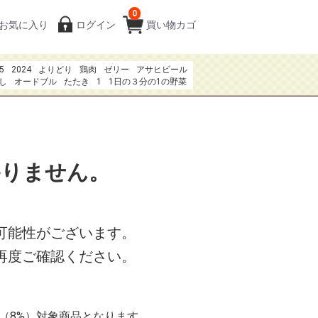
0
お気に入り
ログイン
買い物カゴ
5
2024
よりどり
鶏肉
ゼリー
アサヒビール
し
オードブル
たたき
1
1日の３分の1の野菜
80円
焼き鳥
夏のおもてなしお刺身
中巻き5種
阿波晩茶
かりません。
可能性がございます。
再度ご確認ください。
率（8%）対象商品となります。