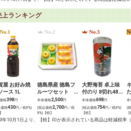
売上ランキング
No.1
No.2
No.3
N
賀屋 お好み焼
徳島県産 徳島フ
大野海苔 卓上味
ソース 1L
ルーツセット
付のり 8切れ48
恵（めぐみ）
枚
3
398
2,500
698
価格
円
本体価格
円
本体価格
円
本
430
2,700
754
込価格
円／税8%)
(税込価格
円／税
(税込価格
円／税8%)
(
】
8%)【軽】
【軽】
【
019年10月1日より、【軽】印が表示されている商品は軽減税率