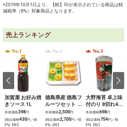
※2019年10月1日より、【軽】印が表示されている商品は軽
減税率（8%）対象商品となります。
売上ランキング
No.1
No.2
No.3
加賀屋 お好み焼
徳島県産 徳島フ
大野海苔 卓上味
きソース 1L
ルーツセット
付のり 8切れ48
恵（めぐみ）
枚
398
2,500
698
本体価格
円
本体価格
円
本体価格
円
430
2,700
754
税
(税込価格
円／税
(税込価格
円／税
(税込価格
円／税
8%)【軽】
8%)【軽】
8%)【軽】