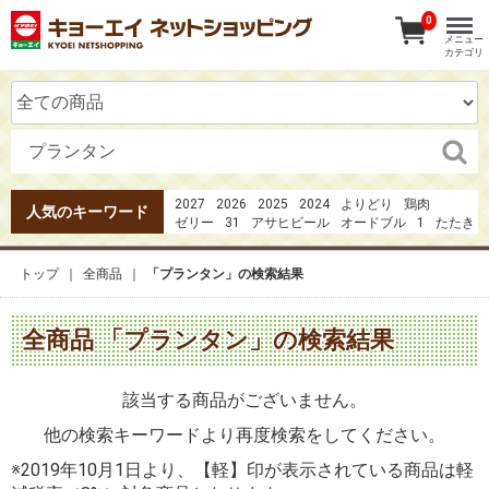
0
メニュー
カテゴリ
2027
2026
2025
2024
よりどり
鶏肉
人気のキーワード
ゼリー
31
アサヒビール
オードブル
1
たたき
20273点セット4980円
1日の３分の1の野菜
夏のおもてなし
夏のおもてなしお刺身
トップ
全商品
「プランタン」の検索結果
中巻き5種
カツオのたたき
焼き鳥
阿波晩茶
全商品 「プランタン」の検索結果
該当する商品がございません。
他の検索キーワードより再度検索をしてください。
※2019年10月1日より、【軽】印が表示されている商品は軽