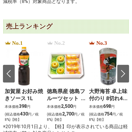
減税率（8%）対象商品となります。
売上ランキング
No.1
No.2
No.3
加賀屋 お好み焼
徳島県産 徳島フ
大野海苔 卓上味
きソース 1L
ルーツセット
付のり 8切れ48
恵（めぐみ）
枚
398
2,500
698
本体価格
円
本体価格
円
本体価格
円
430
2,700
754
税
(税込価格
円／税
(税込価格
円／税
(税込価格
円／税
8%)【軽】
8%)【軽】
8%)【軽】
※2019年10月1日より、【軽】印が表示されている商品は軽