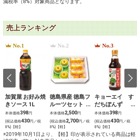
減税率（8%）対象商品となります。
売上ランキング
No.1
No.2
No.3
加賀屋 お好み焼
徳島県産 徳島フ
キョーエイ す
きソース 1L
ルーツセット
だちぽんず
恵（めぐみ）
360ml
398
2,500
398
本体価格
円
本体価格
円
本体価格
円
430
2,700
430
税
(税込価格
円／税
(税込価格
円／税
(税込価格
円／税
8%)【軽】
8%)【軽】
8%)【軽】
※2019年10月1日より、【軽】印が表示されている商品は軽