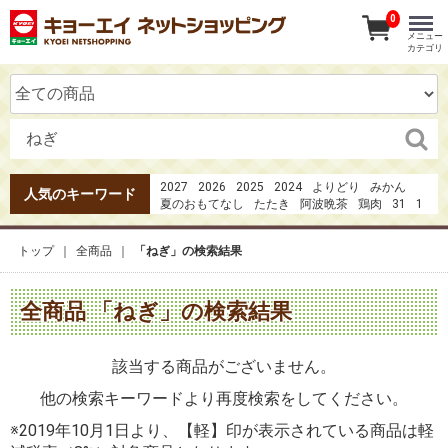
0
メニュー
カテゴリ
2027
2026
2025
2024
よりどり
みかん
人気のキーワード
夏のおもてなし
たたき
阿波晩茶
鶏肉
31
1
魚井
1日の３分の1の野菜
お米
ガーナ
ハム
カツオのたたき
うなぎ
20273点セット4980円
トップ
全商品
「ねぎ」の検索結果
全商品 「ねぎ」の検索結果
該当する商品がございません。
他の検索キーワードより再度検索をしてください。
※2019年10月1日より、【軽】印が表示されている商品は軽