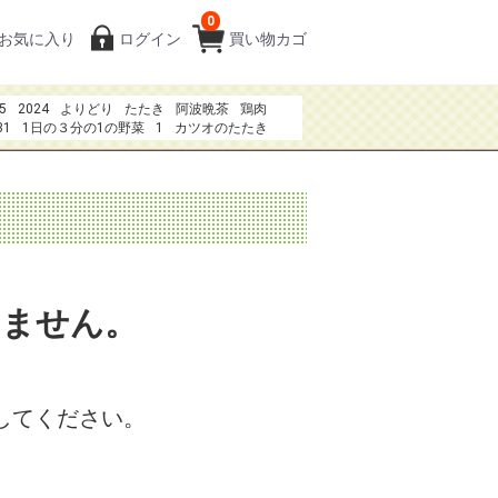
0
お気に入り
ログイン
買い物カゴ
5
2024
よりどり
たたき
阿波晩茶
鶏肉
31
1日の３分の1の野菜
1
カツオのたたき
80円
夏のおもてなしお刺身
ガーナ
みかん
20273
いません。
してください。