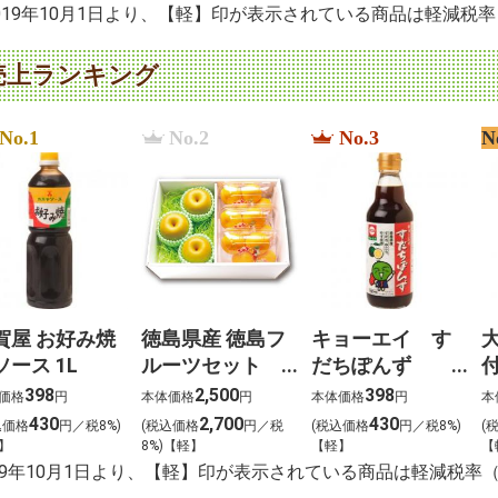
2019年10月1日より、【軽】印が表示されている商品は軽減税
売上ランキング
No.1
No.2
No.3
N
賀屋 お好み焼
徳島県産 徳島フ
キョーエイ す
ソース 1L
ルーツセット
だちぽんず
付
恵（めぐみ）
360ml
398
2,500
398
価格
円
本体価格
円
本体価格
円
本
430
2,700
430
込価格
円／税8%)
(税込価格
円／税
(税込価格
円／税8%)
(
】
8%)【軽】
【軽】
【
019年10月1日より、【軽】印が表示されている商品は軽減税率