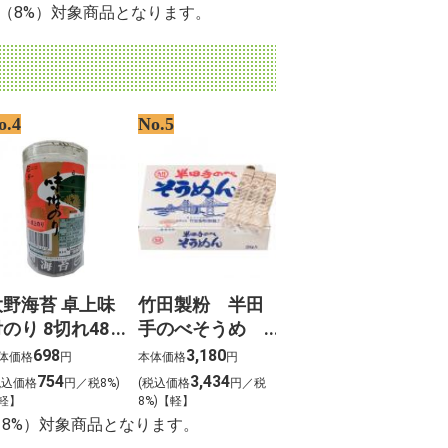
率（8%）対象商品となります。
o.4
No.5
大野海苔 卓上味
竹田製粉 半田
のり 8切れ48
手のべそうめ
枚
ん 瀬戸 3kg
698
3,180
体価格
円
本体価格
円
754
3,434
税込価格
円／税8%)
(税込価格
円／税
軽】
8%)【軽】
（8%）対象商品となります。