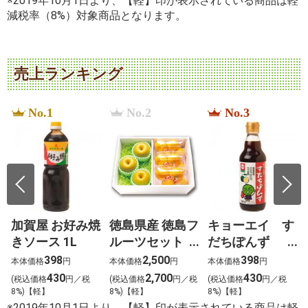
※2019年10月1日より、【軽】印が表示されている商品は軽
減税率（8%）対象商品となります。
売上ランキング
No.1
No.2
No.3
加賀屋 お好み焼
徳島県産 徳島フ
キョーエイ す
きソース 1L
ルーツセット
だちぽんず
恵（めぐみ）
360ml
398
2,500
398
本体価格
円
本体価格
円
本体価格
円
430
2,700
430
税
(税込価格
円／税
(税込価格
円／税
(税込価格
円／税
8%)【軽】
8%)【軽】
8%)【軽】
※2019年10月1日より、【軽】印が表示されている商品は軽