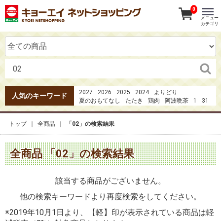
0
メニュー
カテゴリ
2027
2026
2025
2024
よりどり
人気のキーワード
夏のおもてなし
たたき
鶏肉
阿波晩茶
1
31
魚井
1日の３分の1の野菜
みかん
カツオのたたき
ガーナ
果実の恋
うなぎ
ハム
トップ
全商品
「02」の検索結果
20273点セット4980円
全商品 「02」の検索結果
該当する商品がございません。
他の検索キーワードより再度検索をしてください。
※2019年10月1日より、【軽】印が表示されている商品は軽