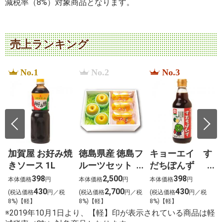
減税率（8%）対象商品となります。
売上ランキング
No.1
No.2
No.3
加賀屋 お好み焼
徳島県産 徳島フ
キョーエイ す
きソース 1L
ルーツセット
だちぽんず
恵（めぐみ）
360ml
398
2,500
398
本体価格
円
本体価格
円
本体価格
円
430
2,700
430
税
(税込価格
円／税
(税込価格
円／税
(税込価格
円／税
8%)【軽】
8%)【軽】
8%)【軽】
※2019年10月1日より、【軽】印が表示されている商品は軽