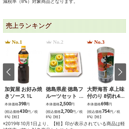
減税率（8%）対象商品となります。
売上ランキング
No.1
No.2
No.3
加賀屋 お好み焼
徳島県産 徳島フ
大野海苔 卓上味
きソース 1L
ルーツセット
付のり 8切れ48
恵（めぐみ）
枚
398
2,500
698
本体価格
円
本体価格
円
本体価格
円
430
2,700
754
税
(税込価格
円／税
(税込価格
円／税
(税込価格
円／税
8%)【軽】
8%)【軽】
8%)【軽】
※2019年10月1日より、【軽】印が表示されている商品は軽