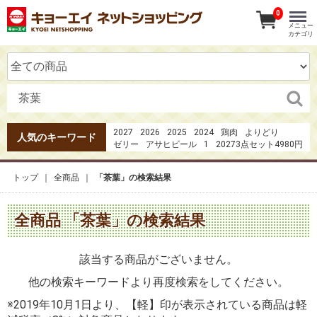
0
メニュー
カテゴリ
2027
2026
2025
2024
鶏肉
よりどり
人気のキーワード
ゼリー
アサヒビール
1
20273点セット4980円
夏のおもてなし
オードブル
1日の３分の1の野菜
たたき
焼き鳥
茶
カツオのたたき
20273
31
トップ
全商品
「茶葉」の検索結果
ガーナ
全商品 「茶葉」の検索結果
該当する商品がございません。
他の検索キーワードより再度検索をしてください。
※2019年10月1日より、【軽】印が表示されている商品は軽