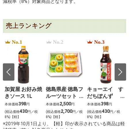
減税率（8%）対象商品となります。
売上ランキング
No.1
No.2
No.3
加賀屋 お好み焼
徳島県産 徳島フ
キョーエイ す
きソース 1L
ルーツセット
だちぽんず
恵（めぐみ）
360ml
398
2,500
398
本体価格
円
本体価格
円
本体価格
円
430
2,700
430
税
(税込価格
円／税
(税込価格
円／税
(税込価格
円／税
8%)【軽】
8%)【軽】
8%)【軽】
※2019年10月1日より、【軽】印が表示されている商品は軽