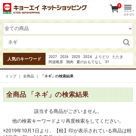
0
メニュー
カテゴリ
2027
2026
2025
2024
よりどり
たたき
人気のキーワード
阿波晩茶
鶏肉
夏のおもてなし
31
カツオのたたき
1日の３分の1の野菜
1
20273点セット4980円
オードブル
みかん
トップ
全商品
「ネギ」の検索結果
焼き鳥
ガーナ
中巻き5種
果実の恋
全商品 「ネギ」の検索結果
該当する商品がございません。
他の検索キーワードより再度検索をしてください。
※2019年10月1日より、【軽】印が表示されている商品は軽