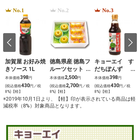
No.1
No.2
No.3
加賀屋 お好み焼
徳島県産 徳島フ
キョーエイ す
きソース 1L
ルーツセット
だちぽんず
恵（めぐみ）
360ml
398
2,500
398
本体価格
円
本体価格
円
本体価格
円
430
2,700
430
税
(税込価格
円／税
(税込価格
円／税
(税込価格
円／税
8%)【軽】
8%)【軽】
8%)【軽】
※2019年10月1日より、【軽】印が表示されている商品は軽
減税率（8%）対象商品となります。