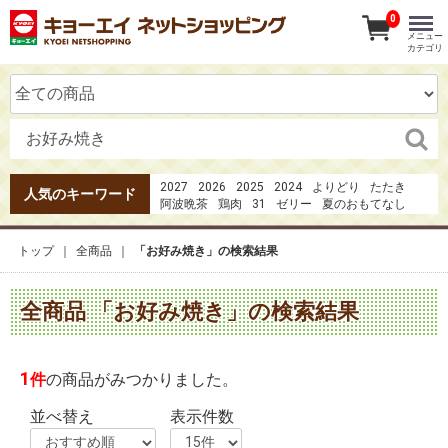
0
メニュー
カテゴリ
2027
2026
2025
2024
よりどり
たたき
人気のキーワード
阿波晩茶
鶏肉
31
ゼリー
夏のおもてなし
20273点セット4980円
1
1日の３分の1の野菜
カツオのたたき
中巻き5種
オードブル
魚井
トップ
全商品
「お好み焼き」の検索結果
果実の恋
ガーナ
全商品 「お好み焼き」の検索結果
1
件
の商品がみつかりました。
並べ替え
表示件数