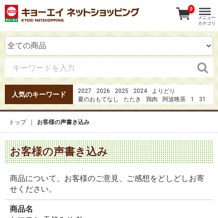
0
メニュー
カテゴリ
2027
2026
2025
2024
よりどり
人気のキーワード
夏のおもてなし
たたき
鶏肉
阿波晩茶
1
31
ハム
魚井
みかん
1日の３分の1の野菜
ガーナ
カツオのたたき
うなぎ
20273点セット4980円
トップ
お客様の声書き込み
果実の恋
お客様の声書き込み
商品について、お客様のご意見、ご感想をどしどしお寄
せください。
商品名