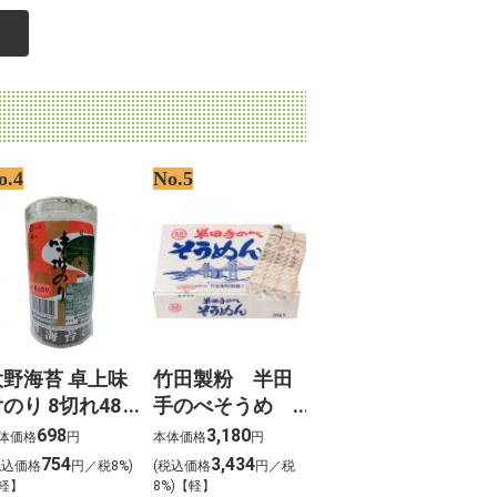
o.4
No.5
大野海苔 卓上味
竹田製粉 半田
のり 8切れ48
手のべそうめ
枚
ん 瀬戸 3kg
698
3,180
体価格
円
本体価格
円
754
3,434
税込価格
円／税8%)
(税込価格
円／税
軽】
8%)【軽】