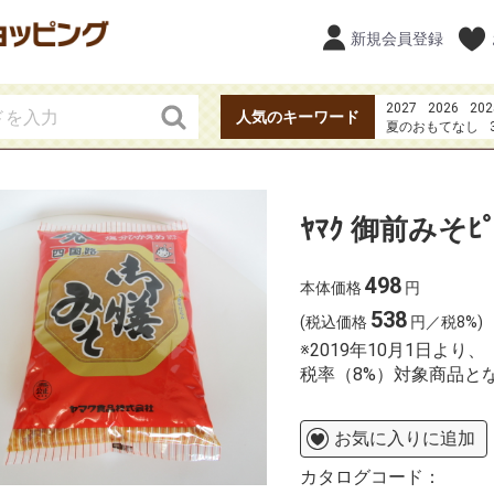
新規会員登録
2027
2026
202
人気のキーワード
夏のおもてなし
カツオのたたき
ガーナ
みかん
ﾔﾏｸ 御前みそﾋﾟ
498
本体価格
円
538
(税込価格
円／税8%)
※2019年10月1日よ
税率（8%）対象商品と
お気に入りに追加
カタログコード：