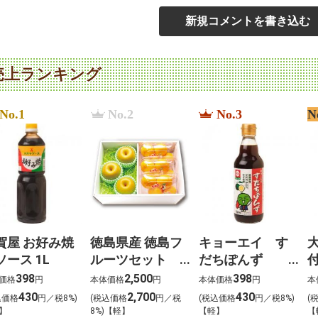
新規コメントを書き込む
売上ランキング
No.1
No.2
No.3
N
賀屋 お好み焼
徳島県産 徳島フ
キョーエイ す
ソース 1L
ルーツセット
だちぽんず
付
恵（めぐみ）
360ml
398
2,500
398
価格
円
本体価格
円
本体価格
円
本
430
2,700
430
込価格
円／税8%)
(税込価格
円／税
(税込価格
円／税8%)
(
】
8%)【軽】
【軽】
【