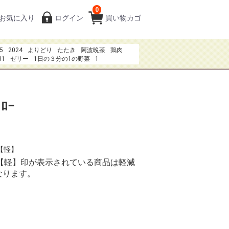
0
お気に入り
ログイン
買い物カゴ
5
2024
よりどり
たたき
阿波晩茶
鶏肉
31
ゼリー
1日の３分の1の野菜
1
20273点セット4980円
夏のおもてなしお刺身
果実の恋
焼き鳥
ﾛｰ
 【軽】
り、【軽】印が表示されている商品は軽減
なります。